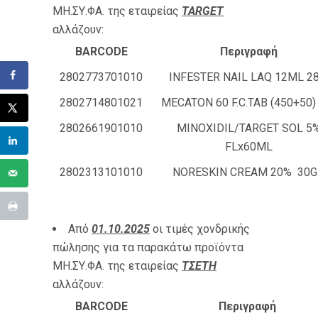
ΜΗ.ΣΥ.ΦΑ. της εταιρείας
TARGET
αλλάζουν:
BARCODE
Περιγραφή
2802773701010
INFESTER NAIL LAQ 12ML 2
2802714801021
MECATON 60 F.C.TAB (450+50
2802661901010
MINOXIDIL/TARGET SOL 5
FLx60ML
2802313101010
NORESKIN CREAM 20% 30G
Από
01.10.2025
οι τιμές χονδρικής
πώλησης για τα παρακάτω προϊόντα
ΜΗ.ΣΥ.ΦΑ. της εταιρείας
ΤΣΕΤΗ
αλλάζουν:
BARCODE
Περιγραφή