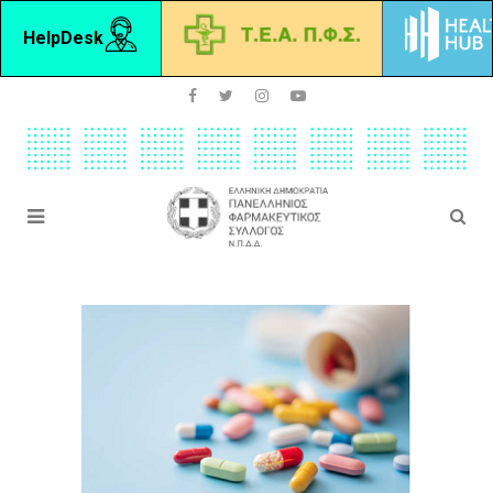
HelpDesk