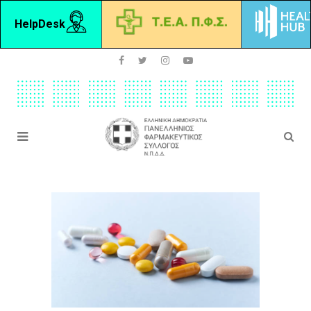
HelpDesk