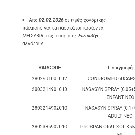
Από
02.02.2026
οι τιμές χονδρικής
πώλησης για τα παρακάτω προϊόντα
ΜΗ.ΣΥ.ΦΑ. της εταιρείας
FarmaSyn
αλλάζουν
BARCODE
Περιγραφή
2802901001012
CONDROMED 60CAP
2803214901013
NASASYN SPRAY (0,05+
ENFANT ΝΕΟ
2803214902010
NASASYN SPRAY (0,1+
ADULT ΝΕΟ
2802385902010
PROSPAN ORAL.SOL 35
ML