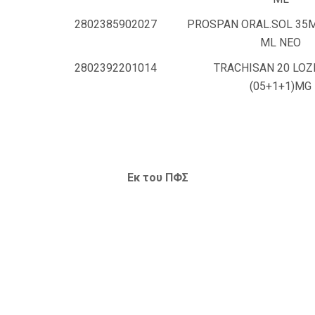
2802385902027
PROSPAN ORAL.SOL 35
ML ΝΕΟ
2802392201014
TRACHISAN 20 LO
(05+1+1)MG
Εκ του ΠΦΣ