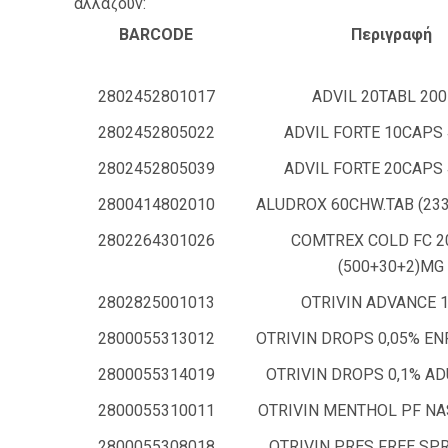
αλλάζουν:
BARCODE
Περιγραφή
2802452801017
ADVIL 20TABL 20
2802452805022
ADVIL FORTE 10CAPS
2802452805039
ADVIL FORTE 20CAPS
2800414802010
ALUDROX 60CHW.TAB (233
2802264301026
COMTREX COLD FC 2
(500+30+2)MG
2802825001013
OTRIVIN ADVANCE 
2800055313012
OTRIVIN DROPS 0,05% EN
2800055314019
OTRIVIN DROPS 0,1% AD
2800055310011
OTRIVIN MENTHOL PF NA
2800055308018
OTRIVIN PRES FREE SPR