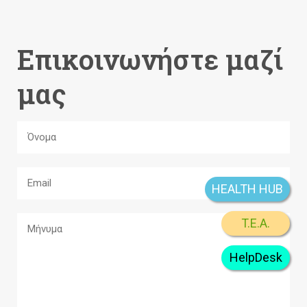
Επικοινωνήστε μαζί
μας
HEALTH HUB
T.E.A.
HelpDesk