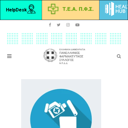
HelpDesk