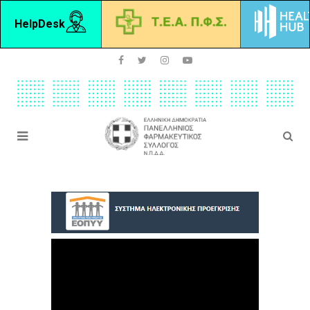
HelpDesk