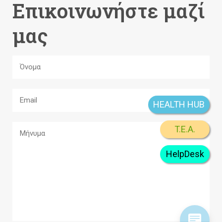
Επικοινωνήστε μαζί
μας
HEALTH HUB
T.E.A.
HelpDesk