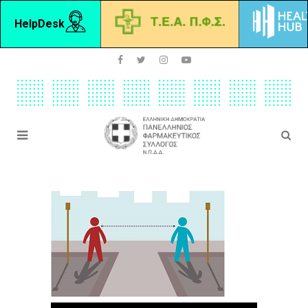
HelpDesk