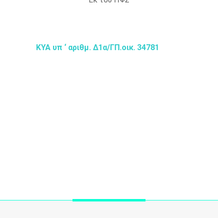
ΚΥΑ υπ ‘ αριθμ. Δ1α/ΓΠ.οικ. 34781