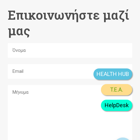
Επικοινωνήστε μαζί
μας
HEALTH HUB
T.E.A.
HelpDesk