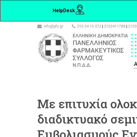
HelpDesk
info@pfs.gr
210 34 10 372
|
2103411788
|
2103
Α
Με επιτυχία ολο
διαδικτυακό σεμι
Εμβολιασμούς Ε