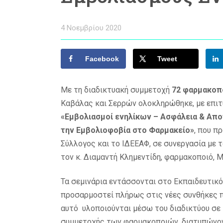
4 Νοεμβρίου 2020
Facebook
Tweet
Με τη διαδικτυακή συμμετοχή
72 φαρμακοπ
Καβάλας και Σερρών ολοκληρώθηκε, με επιτυ
«Εμβολιασμοί ενηλίκων – Ασφάλεια & Απ
την Εμβολιοφοβία στο Φαρμακείο»
, που π
Σύλλογος και το ΙΔΕΕΑΦ, σε συνεργασία με 
τον κ. Διαμαντή Κλημεντίδη, φαρμακοποιό, MS
Τα σεμινάρια εντάσσονται στο Εκπαιδευτικ
προσαρμοστεί πλήρως στις νέες συνθήκες πο
αυτό υλοποιούνται μέσω του διαδικτύου σε
συμμετοχής των φαρμακοποιών, διατυπώνοντ