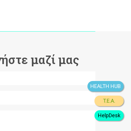
ήστε μαζί μας
HEALTH HUB
T.E.A.
HelpDesk