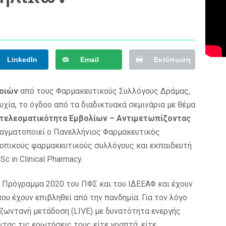
LinkedIn
Email
Εκτύπωση
οιών
από τους Φαρμακευτικούς Συλλόγους Δράμας,
χία, το όγδοο από τα διαδικτυακά σεμινάρια με θέμα
οτελεσματικότητα Εμβολίων – Αντιμετωπίζοντας
ραγματοποιεί ο Πανελλήνιος Φαρμακευτικός
τοπικούς φαρμακευτικούς συλλόγους και εκπαιδευτή
c in Clinical Pharmacy.
ό Πρόγραμμα 2020 του ΠΦΣ και του ΙΔΕΕΑΦ και έχουν
υ έχουν επιβληθεί από την πανδημία. Για τον λόγο
 ζωντανή μετάδοση (LIVE) με δυνατότητα ενεργής
ας τις ερωτήσεις τους είτε γραπτά, είτε