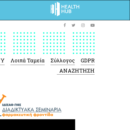
ΥΥ
Λοιπά Ταμεία
Σύλλογος
GDPR
 Φαρμάκων
 Ιατροτεχνολογικών
Προϊόντων
-Γενικές πληροφορίες
Σύμβαση Ακουστικών/
Ορθοπεδικά/ Αναπνευστικές
συσκευές