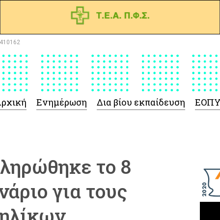
410162
ρχική
Ενημέρωση
Δια βίου εκπαίδευση
ΕΟΠ
κληρώθηκε το 8
νάριο για τους
νηλίκων