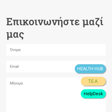
Επικοινωνήστε μαζί
μας
HEALTH HUB
T.E.A.
HelpDesk