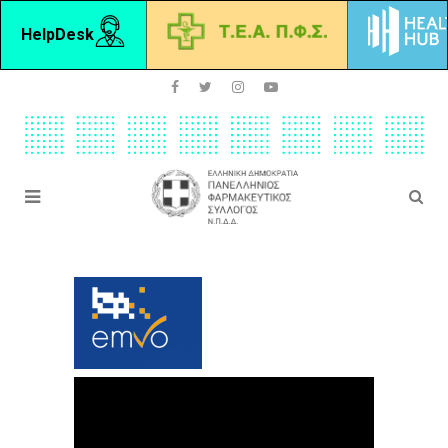
HelpDesk