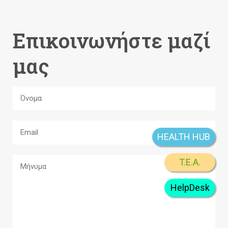
Επικοινωνήστε μαζί
μας
HEALTH HUB
T.E.A.
HelpDesk