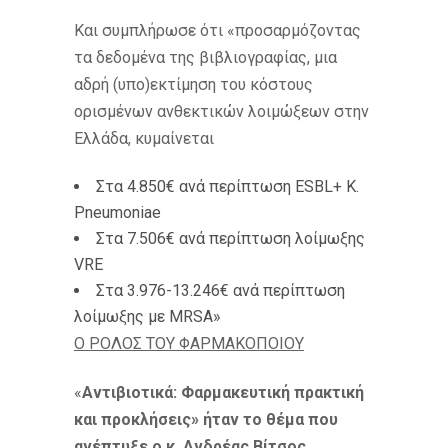
Και συμπλήρωσε ότι «προσαρμόζοντας
τα δεδομένα της βιβλιογραφίας, μια
αδρή (υπο)εκτίμηση του κόστους
ορισμένων ανθεκτικών λοιμώξεων στην
Ελλάδα, κυμαίνεται
Στα 4.850€ ανά περίπτωση ESBL+ K.
Pneumoniae
Στα 7.506€ ανά περίπτωση λοίμωξης
VRE
Στα 3.976-13.246€ ανά περίπτωση
λοίμωξης με MRSA»
Ο ΡΟΛΟΣ ΤΟΥ ΦΑΡΜΑΚΟΠΟΙΟΥ
«
Αντιβιοτικά: Φαρμακευτική πρακτική
και προκλήσεις» ήταν το θέμα που
ανέπτυξε ο κ. Ανδρέας Βίτσος,