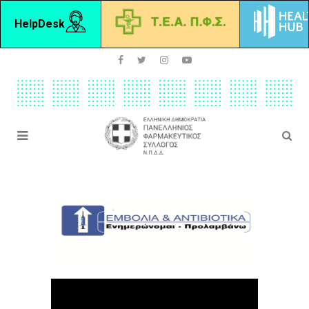
HelpDesk