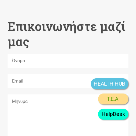
Επικοινωνήστε μαζί
μας
HEALTH HUB
T.E.A.
HelpDesk