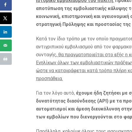
ιστορικό εμβολιασμού του πολίτη.
Πρόκειτ
αποτύπωση της εμβολιαστικής κάλυψης το
κοινωνική, επιστημονική και υγειονομικ
στρατηγική Πρόληψης και προστασίας της 
Κατά τον ίδιο τρόπο με τον οποίο πραγματο
αντιγριπικού εμβολιασμού από τον φαρμακ
συνταγής,
θα πραγματοποιείται στο εξής η
Ενηλίκων όλων των εμβολιαστικών πράξεων 
ώστε να καταγράφεται κατά τρόπο πλήρη κα
προσπάθεια.
Για τον λόγο αυτό,
έχουμε ήδη ζητήσει με 
δυνατότητας διασύνδεσης (
API
) με τα πρ
αυτοματισμοί και άμεση διευκόλυνση στ
των εμβολίων που διενεργούνται στο φαρ
Παράλληλα, καλούμε όλους τους φαρμακοποι