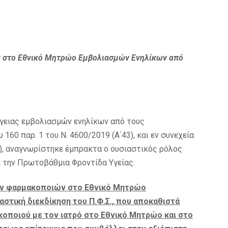
 στο Εθνικό Μητρώο Εμβολιασμών Ενηλίκων από
γειας εμβολιασμών ενηλίκων από τους
160 παρ. 1 του Ν. 4600/2019 (Α΄43), και εν συνεχεία
55), αναγνωρίστηκε έμπρακτα ο ουσιαστικός ρόλος
ι την Πρωτοβάθμια Φροντίδα Υγείας.
των φαρμακοποιών στο Εθνικό Μητρώο
αστική διεκδίκηση του Π.Φ.Σ., που αποκαθιστά
κοποιού με τον ιατρό στο Εθνικό Μητρώο και στο