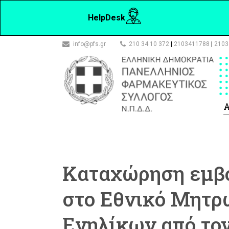
HelpDesk
info@pfs.gr
210 34 10 372
|
2103411788
|
2103
Α
Καταχώρηση εμβ
στο Εθνικό Μητ
Ενηλίκων από το