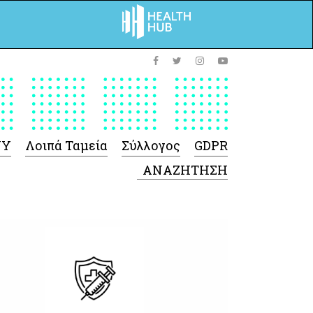
ΥΥ
Λοιπά Ταμεία
Σύλλογος
GDPR
 Φαρμάκων
 Ιατροτεχνολογικών
Προϊόντων
-Γενικές πληροφορίες
Σύμβαση Ακουστικών/
Ορθοπεδικά/ Αναπνευστικές
συσκευές