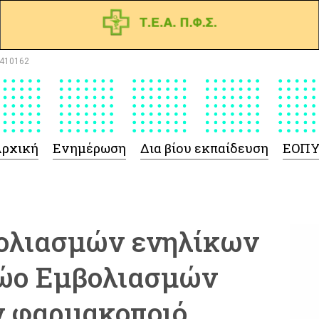
410162
ρχική
Ενημέρωση
Δια βίου εκπαίδευση
ΕΟΠ
ολιασμών ενηλίκων
ρώο Εμβολιασμών
ν φαρμακοποιό