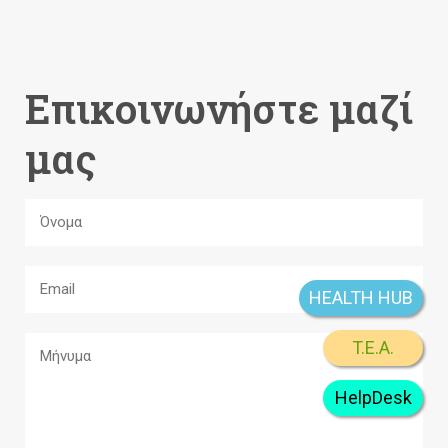
Επικοινωνήστε μαζί
μας
HEALTH HUB
T.E.A.
HelpDesk