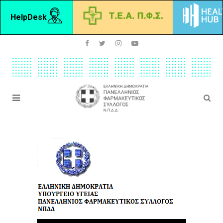
HelpDesk