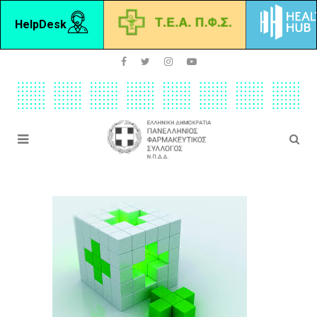
HelpDesk