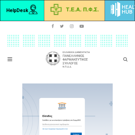
HelpDesk