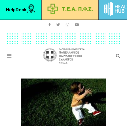
HelpDesk