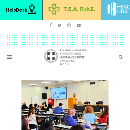
HelpDesk