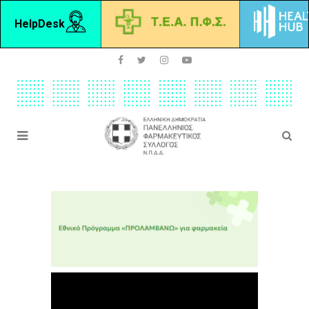
HelpDesk