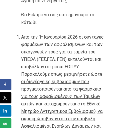
Αγαπητοί Συνεργάτες,
Θα θέλαμε να σας επισημάνουμε τα
κάτωθι:
Από την 1
Ιανουαρίου 2026 οι συνταγές
η
φαρμάκων των ασφαλισμένων και των
οικογενειών τους για τα ταμεία του
ΥΠΕΘΑ (ΓΕΣ,ΓΕΑ, ΓΕΝ) εκτελούνται και
υποβάλλονται μέσω ΕΟΠΥΥ.
Παρακαλούμε όπως μεριμνήσετε ώστε
οι διενέργειες εμβολιασμών που
πραγματοποιούνται από τα φαρμακεία
για τους ασφαλισμένους των Ταμείων
αυτών και καταχωρούνται στο Εθνικό
Μητρώο Αντιγριπικού Εμβολιασμού, να
συμπεριλαμβάνονται στην υποβολή
Ασφαλισμένοι Ενόπλων Δυνάμεων
και