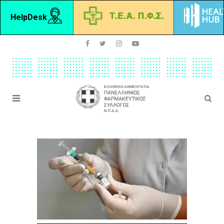
HelpDesk