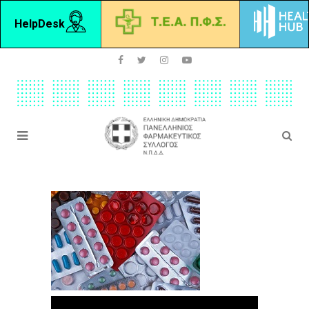
HelpDesk