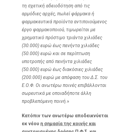
τη σχετική αδειοδότηση από τις
αρμόδιες αρχές, πωλεί φάρμακα ή
φαρμακευτικά προϊόντα αντιποιούμενος
έργο φαρμακοποιού, τιμωρείται με
χρηματικό πρόστιμο τριάντα χιλιάδες
(30.000) ευρώ έως πενήντα χιλιάδες
(50.000) ευρώ και σε περίπτωση
υποτροπής από πενήντα χιλιάδες
(50.000) ευρώ έως διακόσιες χιλιάδες
(200.000) ευρώ με απόφαση του Δ.Σ. του
Ε.Ο.Φ. Οι ανωτέρω ποινές επιβάλλονται
σωρευτικά με οποιαδήποτε άλλη
προβλεπόμενη ποινή.
»
Κατόπιν των ανωτέρω αποδεικνύεται
εκ νέου
η σημασία της κοινής και
συντονισμένης δράσης Π.Φ.Σ. και