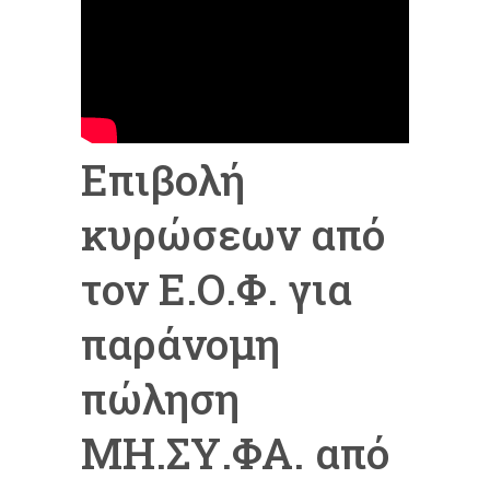
Επιβολή
κυρώσεων από
τον Ε.Ο.Φ. για
παράνομη
πώληση
ΜΗ.ΣΥ.ΦΑ. από