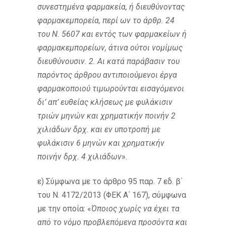
συνεστημένα φαρμακεία, ή διευθύνοντας
φαρμακεμπορεία, περί ων το άρθρ. 24
του Ν. 5607 και εντός των φαρμακείων ή
φαρμακεμπορείων, άτινα ούτοι νομίμως
διευθύνουσιν. 2. Αι κατά παράβασιν του
παρόντος άρθρου αντιποιούμενοι έργα
φαρμακοποιού τιμωρούνται εισαγόμενοι
δι’ απ’ ευθείας κλήσεως με φυλάκισιν
τριών μηνών και χρηματικήν ποινήν 2
χιλιάδων δρχ. και εν υποτροπή με
φυλάκισιν 6 μηνών και χρηματικήν
ποινήν δρχ. 4 χιλιάδων
».
ε) Σύμφωνα με το άρθρο 95 παρ. 7 εδ. β΄
του Ν. 4172/2013 (ΦΕΚ Α΄ 167), σύμφωνα
με την οποία: «
Όποιος χωρίς να έχει τα
από το νόμο προβλεπόμενα προσόντα και