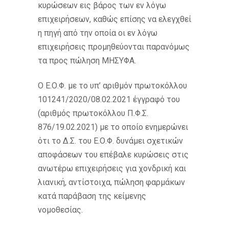
κυρώσεων εις βάρος των εν λόγω
επιχειρήσεων, καθώς επίσης να ελεγχθεί
η πηγή από την οποία οι εν λόγω
επιχειρήσεις προμηθεύονται παρανόμως
τα προς πώληση ΜΗΣΥΦΑ.
Ο Ε.Ο.Φ. με το υπ’ αριθμόν πρωτοκόλλου
101241/2020/08.02.2021 έγγραφό του
(αριθμός πρωτοκόλλου Π.Φ.Σ.
876/19.02.2021) με το οποίο ενημερώνει
ότι το Δ.Σ. του Ε.Ο.Φ. δυνάμει σχετικών
αποφάσεων του επέβαλε κυρώσεις στις
ανωτέρω επιχειρήσεις για χονδρική και
λιανική, αντίστοιχα, πώληση φαρμάκων
κατά παράβαση της κείμενης
νομοθεσίας.