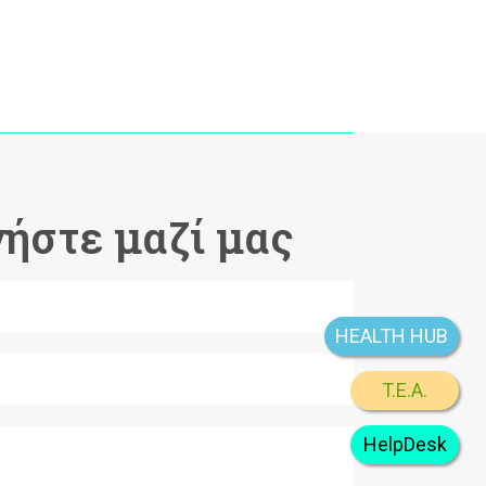
ήστε μαζί μας
HEALTH HUB
T.E.A.
HelpDesk