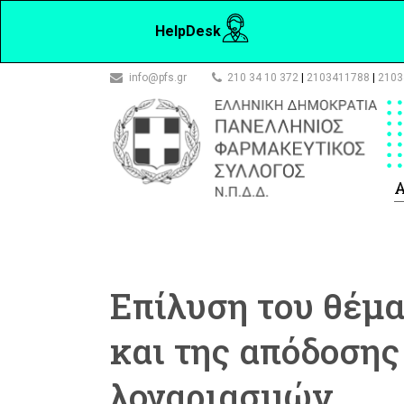
HelpDesk
info@pfs.gr
210 34 10 372
|
2103411788
|
2103
Α
Επίλυση του θέμ
και της απόδοσης
λογαριασμών