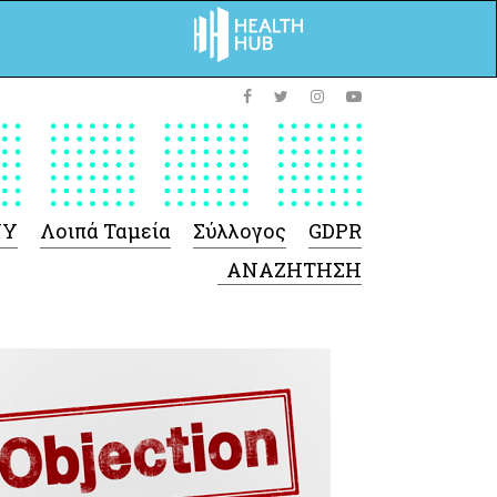
ΥΥ
Λοιπά Ταμεία
Σύλλογος
GDPR
 Φαρμάκων
 Ιατροτεχνολογικών
Προϊόντων
-Γενικές πληροφορίες
Σύμβαση Ακουστικών/
Ορθοπεδικά/ Αναπνευστικές
συσκευές