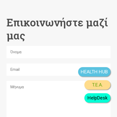
Επικοινωνήστε μαζί
μας
HEALTH HUB
T.E.A.
HelpDesk