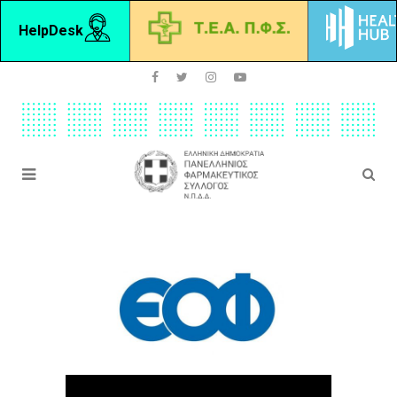
HelpDesk