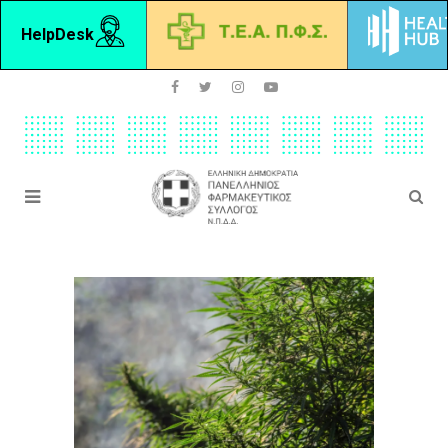
HelpDesk