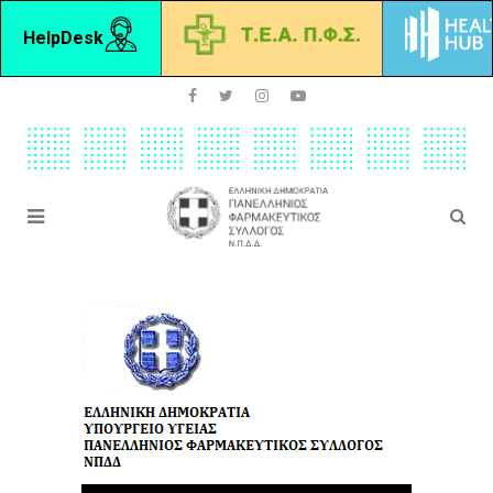
HelpDesk