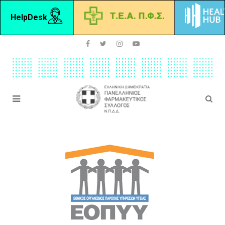
HelpDesk