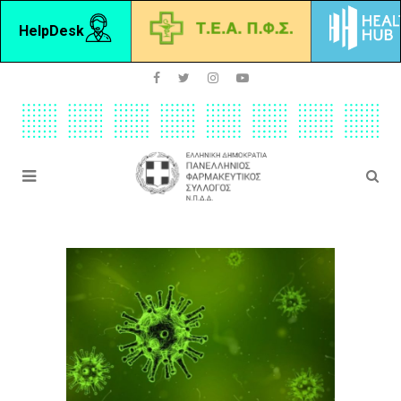
HelpDesk