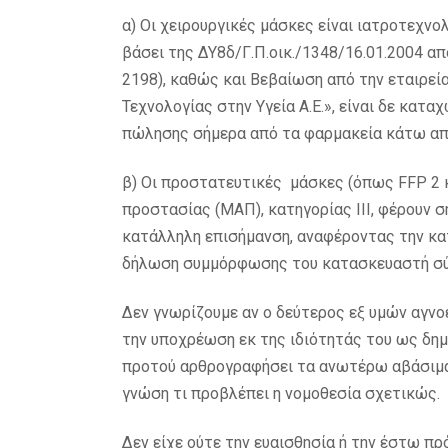
α) Οι χειρουργικές μάσκες είναι ιατροτεχνο
βάσει της ΔΥ8δ/Γ.Π.οικ./1348/16.01.2004 α
2198), καθώς και Βεβαίωση από την εταιρεί
Τεχνολογίας στην Υγεία Α.Ε.», είναι δε καταχ
πώλησης σήμερα από τα φαρμακεία κάτω απ
β) Οι προστατευτικές μάσκες (όπως FFP 2 κα
προστασίας (ΜΑΠ), κατηγορίας ΙΙΙ, φέρουν 
κατάλληλη επισήμανση, αναφέροντας την κα
δήλωση συμμόρφωσης του κατασκευαστή σύ
Δεν γνωρίζουμε αν ο δεύτερος εξ υμών αγνο
την υποχρέωση εκ της ιδιότητάς του ως δη
προτού αρθρογραφήσει τα ανωτέρω αβάσιμα 
γνώση τι προβλέπει η νομοθεσία σχετικώς.
Δεν είχε ούτε την ευαισθησία ή την έστω πρό