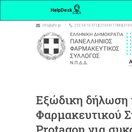
HelpDesk
info@pfs.gr
210 34 10 372
|
2103411788
|
2103
Α
Εξώδικη δήλωση 
Φαρμακευτικού Σ
Protagon για συ