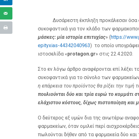
Δυσάρεστη έκπληξη προκάλεσαν όσα α
συκοφαντικά για τον κλάδο των φαρμακοποι
μάσκες: μία ιστορία επιτυχίας
» (
https://www.
epityxias-44342040963
) το οποίο υπογράφει
ιστοσελίδα «
protagon.
gr
» στις 22.4.2020.
Στο εν λόγω άρθρο αναφέρονται επί λέξει τα
συκοφαντικά για το σύνολο των φαρμακείων
η επάρκεια του προϊόντος θα ρίξει την τιμή τ
πουλιούνται δύο και τρία ευρώ το κομμάτι 
ελάχιστου κόστους, δίχως πιστοποίηση και 
Ο δεύτερος εξ υμών δια της ανωτέρω αναφο
φαρμακείων, όταν ομιλεί περί αισχροκέρδεια
πωλούνται δήθεν από τα φαρμακεία δύο και 