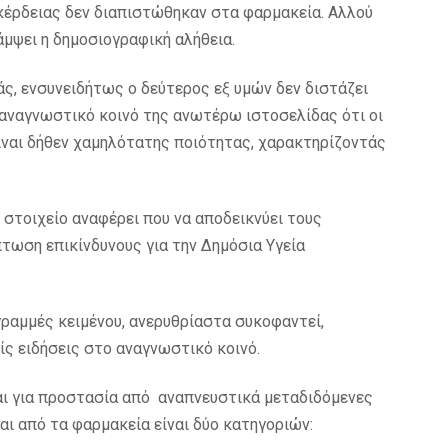
οκέρδειας δεν διαπιστώθηκαν στα φαρμακεία. Αλλού
άμψει η δημοσιογραφική αλήθεια.
άς, ενσυνειδήτως ο δεύτερος εξ υμών δεν διστάζει
 αναγνωστικό κοινό της ανωτέρω ιστοσελίδας ότι οι
ίναι δήθεν χαμηλότατης ποιότητας, χαρακτηρίζοντάς
 στοιχείο αναφέρει που να αποδεικνύει τους
πτωση επικίνδυνους για την Δημόσια Υγεία
γραμμές κειμένου, ανερυθρίαστα συκοφαντεί,
είς ειδήσεις στο αναγνωστικό κοινό.
αι για προστασία από αναπνευστικά μεταδιδόμενες
αι από τα φαρμακεία είναι δύο κατηγοριών: