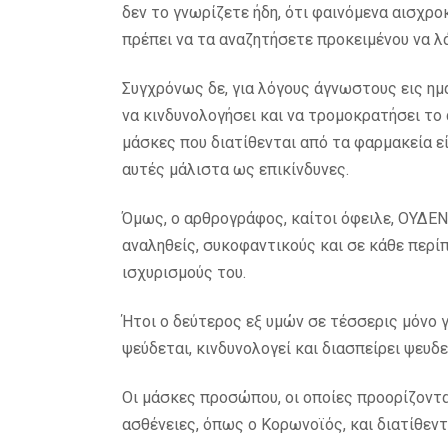
δεν το γνωρίζετε ήδη, ότι φαινόμενα αισχρ
πρέπει να τα αναζητήσετε προκειμένου να λ
Συγχρόνως δε, για λόγους άγνωστους εις ημ
να κινδυνολογήσει και να τρομοκρατήσει το
μάσκες που διατίθενται από τα φαρμακεία ε
αυτές μάλιστα ως επικίνδυνες.
Όμως, ο αρθρογράφος, καίτοι όφειλε, ΟΥΔΕΝ
αναληθείς, συκοφαντικούς και σε κάθε περί
ισχυρισμούς του.
Ήτοι ο δεύτερος εξ υμών σε τέσσερις μόνο 
ψεύδεται, κινδυνολογεί και διασπείρει ψευδ
Οι μάσκες προσώπου, οι οποίες προορίζοντ
ασθένειες, όπως ο Κορωνοϊός, και διατίθεντ