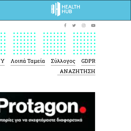
ΥΥ
Λοιπά Ταμεία
Σύλλογος
GDPR
 Φαρμάκων
 Ιατροτεχνολογικών
Προϊόντων
-Γενικές πληροφορίες
Σύμβαση Ακουστικών/
Ορθοπεδικά/ Αναπνευστικές
συσκευές