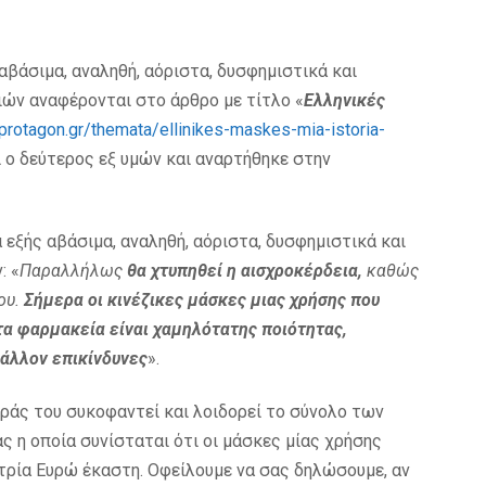
βάσιμα, αναληθή, αόριστα, δυσφημιστικά και
ών αναφέρονται στο άρθρο με τίτλο «
Ελληνικές
protagon.gr/themata/ellinikes-maskes-mia-istoria-
 ο δεύτερος εξ υμών και αναρτήθηκε στην
 εξής αβάσιμα, αναληθή, αόριστα, δυσφημιστικά και
: «
Παραλλήλως
θα χτυπηθεί η αισχροκέρδεια,
καθώς
ου.
Σήμερα οι κινέζικες μάσκες μιας χρήσης που
στα φαρμακεία είναι χαμηλότατης ποιότητας,
μάλλον επικίνδυνες
».
ράς του συκοφαντεί και λοιδορεί το σύνολο των
ς η οποία συνίσταται ότι οι μάσκες μίας χρήσης
τρία Ευρώ έκαστη. Οφείλουμε να σας δηλώσουμε, αν