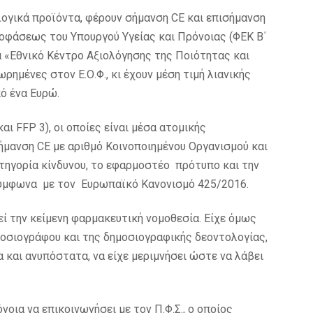
λογικά προϊόντα, φέρουν σήμανση CE και επισήμανση
ποφάσεως του Υπουργού Υγείας και Πρόνοιας (ΦΕΚ Β΄
α «Εθνικό Κέντρο Αξιολόγησης της Ποιότητας και
ωρημένες στον Ε.Ο.Φ., κι έχουν μέση τιμή λιανικής
ό ένα Ευρώ.
ι FFP 3), οι οποίες είναι μέσα ατομικής
σήμανση CE με αριθμό Κοινοποιημένου Οργανισμού και
τηγορία κίνδυνου, το εφαρμοστέο πρότυπο και την
μφωνα με τον Ευρωπαϊκό Κανονισμό 425/2016.
εί την κείμενη φαρμακευτική νομοθεσία. Είχε όμως
μοσιογράφου και της δημοσιογραφικής δεοντολογίας,
και ανυπόστατα, να είχε μεριμνήσει ώστε να λάβει
νοια να επικοινωνήσει με τον Π.Φ.Σ., ο οποίος