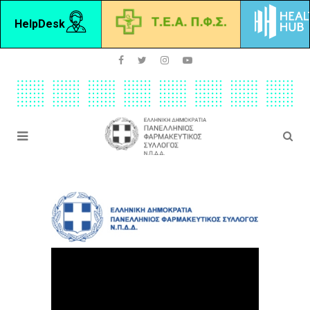
HelpDesk