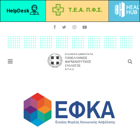
HelpDesk