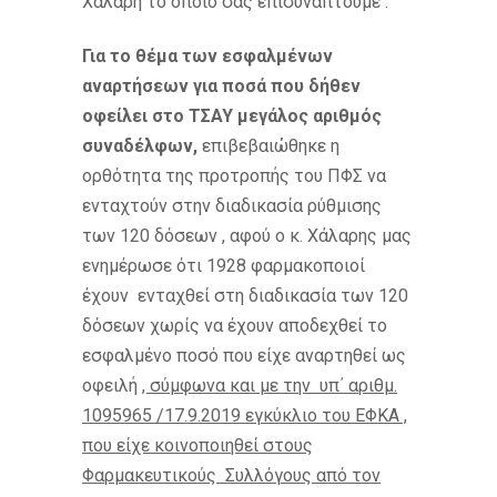
Χάλαρη το οποίο σας επισυνάπτουμε .
Για το θέμα των εσφαλμένων
αναρτήσεων για ποσά που δήθεν
οφείλει στο ΤΣΑΥ μεγάλος αριθμός
συναδέλφων,
επιβεβαιώθηκε η
ορθότητα της προτροπής του ΠΦΣ να
ενταχτούν στην διαδικασία ρύθμισης
των 120 δόσεων , αφού ο κ. Χάλαρης μας
ενημέρωσε ότι 1928 φαρμακοποιοί
έχουν ενταχθεί στη διαδικασία των 120
δόσεων χωρίς να έχουν αποδεχθεί το
εσφαλμένο ποσό που είχε αναρτηθεί ως
οφειλή
, σύμφωνα και με την υπ΄ αριθμ.
1095965 /17.9.2019 εγκύκλιο του ΕΦΚΑ ,
που είχε κοινοποιηθεί στους
Φαρμακευτικούς Συλλόγους από τον