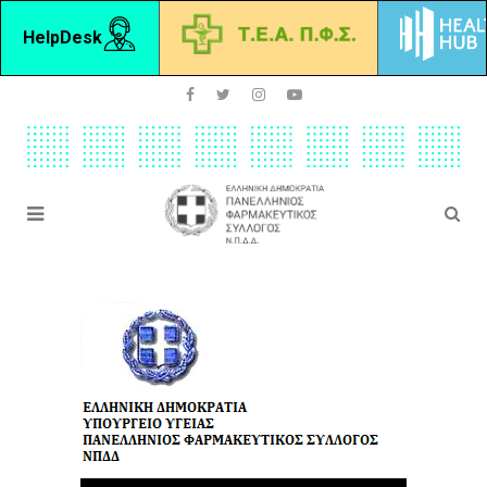
HelpDesk