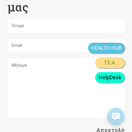
μας
HEALTH HUB
T.E.A.
HelpDesk
A