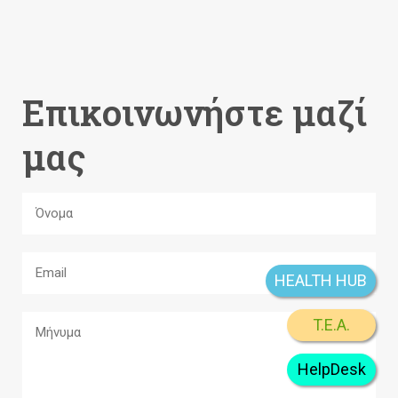
Επικοινωνήστε μαζί
μας
HEALTH HUB
T.E.A.
HelpDesk