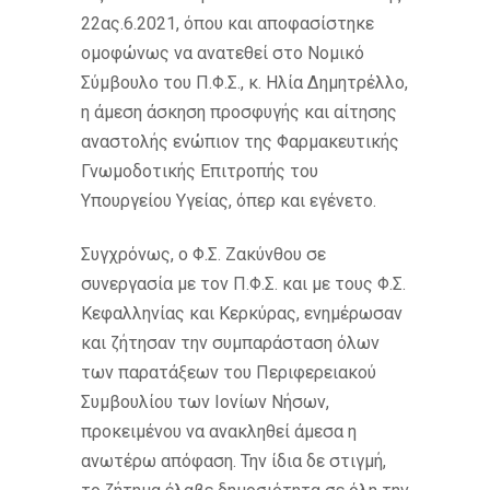
22ας.6.2021, όπου και αποφασίστηκε
ομοφώνως να ανατεθεί στο Νομικό
Σύμβουλο του Π.Φ.Σ., κ. Ηλία Δημητρέλλο,
η άμεση άσκηση προσφυγής και αίτησης
αναστολής ενώπιον της Φαρμακευτικής
Γνωμοδοτικής Επιτροπής του
Υπουργείου Υγείας, όπερ και εγένετο.
Συγχρόνως, ο Φ.Σ. Ζακύνθου σε
συνεργασία με τον Π.Φ.Σ. και με τους Φ.Σ.
Κεφαλληνίας και Κερκύρας, ενημέρωσαν
και ζήτησαν την συμπαράσταση όλων
των παρατάξεων του Περιφερειακού
Συμβουλίου των Ιονίων Νήσων,
προκειμένου να ανακληθεί άμεσα η
ανωτέρω απόφαση. Την ίδια δε στιγμή,