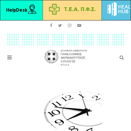
HelpDesk