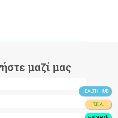
ήστε μαζί μας
HEALTH HUB
T.E.A.
HelpDesk