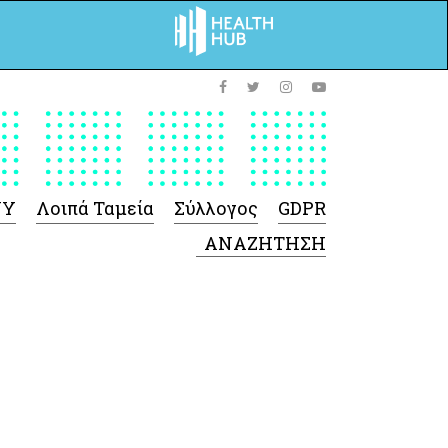
ΥΥ
Λοιπά Ταμεία
Σύλλογος
GDPR
 Φαρμάκων
 Ιατροτεχνολογικών
Προϊόντων
-Γενικές πληροφορίες
Σύμβαση Ακουστικών/
Ορθοπεδικά/ Αναπνευστικές
συσκευές