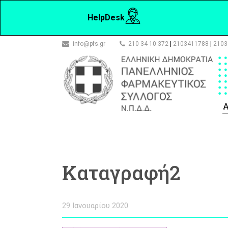
HelpDesk
info@pfs.gr
210 34 10 372
|
2103411788
|
2103
Α
Καταγραφή2
29 Ιανουαρίου 2020