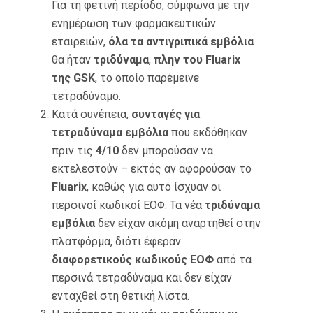
Για τη φετινή περίοδο, σύμφωνα με την
ενημέρωση των φαρμακευτικών
εταιρειών,
όλα τα αντιγριπικά εμβόλια
θα ήταν
τριδύναμα
,
πλην του Fluarix
της GSK
, το οποίο παρέμεινε
τετραδύναμο.
Κατά συνέπεια,
συνταγές για
τετραδύναμα εμβόλια
που εκδόθηκαν
πριν τις
4/10
δεν μπορούσαν να
εκτελεστούν – εκτός αν αφορούσαν το
Fluarix
, καθώς για αυτό ίσχυαν οι
περσινοί κωδικοί ΕΟΦ. Τα νέα
τριδύναμα
εμβόλια
δεν είχαν ακόμη αναρτηθεί στην
πλατφόρμα, διότι έφεραν
διαφορετικούς κωδικούς ΕΟΦ
από τα
περσινά τετραδύναμα και δεν είχαν
ενταχθεί στη θετική λίστα.