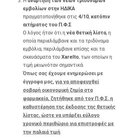
Η
ανάρτηση των νέων τριδύναμων
εμβολίων στην ΗΔΙΚΑ
πραγματοποιήθηκε στις
4/10
,
κατόπιν
αιτήματος του Π.Φ.Σ
.
Ο λόγος ήταν ότι η
νέα θετική λίστα
, η
οποία περιελάμβανε και τα τριδύναμα
εμβόλια, περιλάμβανε επίσης και τα
σκευάσματα του
Xarelto
, των οποίων η
τιμή μειωνόταν σημαντικά.
Όπως σας έχουμε ενημερώσει με
έγγραφα μας,
γ
ια να αποφευχθεί
σοβαρή οικονομική ζημία στα
φαρμακεία, ζητήθηκε από τον Π.Φ.Σ. η
καθυστέρηση της έκδοσης της θετικής
λίστας, ώστε να υπάρξει εύλογο
χρονικό περιθώριο για επιστροφές με
την παλαιά τιμή
.