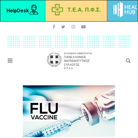
HelpDesk