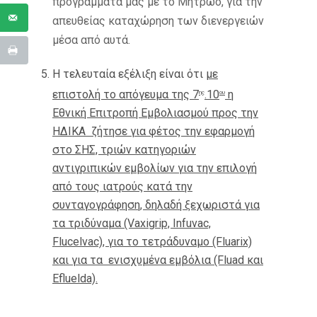
προγράμματα μας με το Μητρώο, για την
απευθείας καταχώρηση των διενεργειών
μέσα από αυτά.
Η τελευταία εξέλιξη είναι ότι
με
επιστολή το απόγευμα της 7
.10
η
ης
ου
Εθνική Επιτροπή Εμβολιασμού προς την
ΗΔΙΚΑ ζήτησε για φέτος την εφαρμογή
στο ΣΗΣ, τριών κατηγοριών
αντιγριπικών εμβολίων για την επιλογή
από τους ιατρούς κατά την
συνταγογράφηση, δηλαδή ξεχωριστά για
τα τριδύναμα (Vaxigrip, Infuvac,
Flucelvac), για το τετράδυναμο (Fluarix)
και για τα ενισχυμένα εμβόλια (Fluad και
Efluelda).