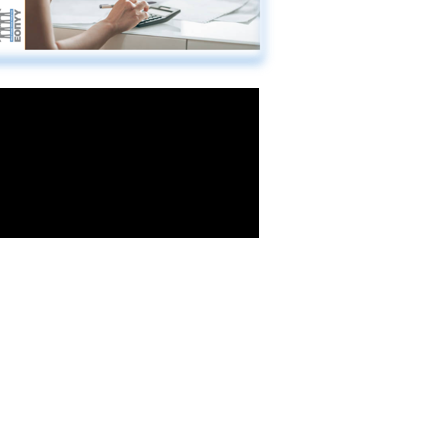
-Σύμβαση Σκευασμάτων Ειδικής
Διατροφής
-Σύμβαση Υγειονομικού Υλικού