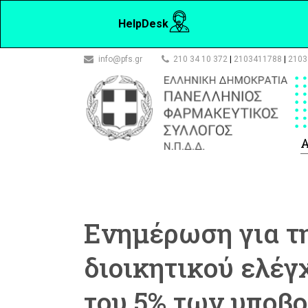
HelpDesk
info@pfs.gr
210 34 10 372
|
2103411788
|
2103
Α
Ενημέρωση για τη
διοικητικού ελέγ
του 5% των υποβο