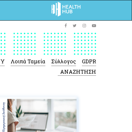
ΥΥ
Λοιπά Ταμεία
Σύλλογος
GDPR
 Φαρμάκων
 Ιατροτεχνολογικών
Προϊόντων
-Γενικές πληροφορίες
Σύμβαση Ακουστικών/
Ορθοπεδικά/ Αναπνευστικές
συσκευές