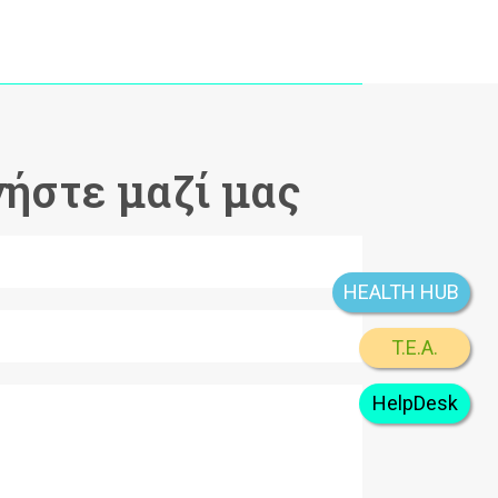
ήστε μαζί μας
HEALTH HUB
T.E.A.
HelpDesk