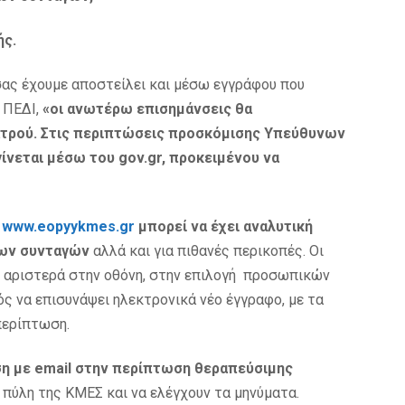
ής.
ς έχουμε αποστείλει και μέσω εγγράφου που
 ΠΕΔΙ,
«οι ανωτέρω επισημάνσεις θα
ατρού. Στις περιπτώσεις προσκόμισης Υπεύθυνων
ίνεται μέσω του
gov
.
gr
, προκειμένου να
ς
www
.
eopyykmes
.
gr
μπορεί να έχει αναλυτική
των συνταγών
αλλά και για πιθανές περικοπές. Οι
ι αριστερά στην οθόνη, στην επιλογή προσωπικών
ς να επισυνάψει ηλεκτρονικά νέο έγγραφο, με τα
περίπτωση.
ση με
email
στην περίπτωση θεραπεύσιμης
 πύλη της ΚΜΕΣ και να ελέγχουν τα μηνύματα.