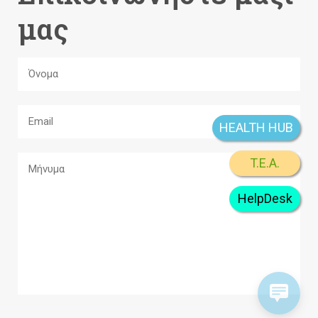
μας
HEALTH HUB
T.E.A.
HelpDesk
A