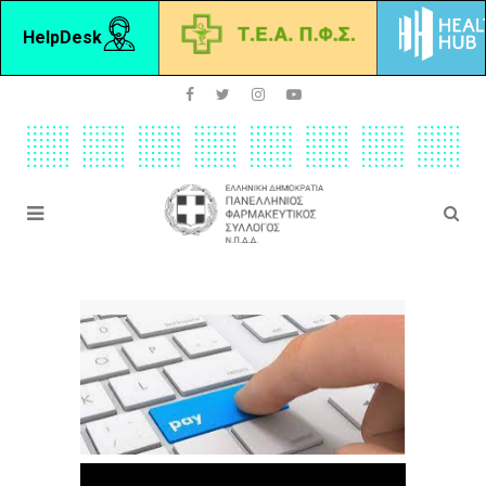
HelpDesk