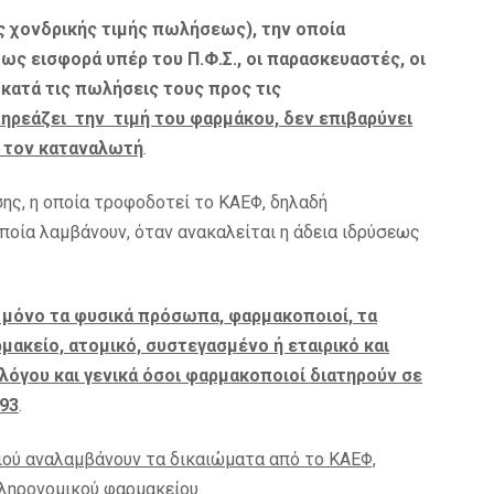
της χονδρικής τιμής πωλήσεως), την οποία
ς εισφορά υπέρ του Π.Φ.Σ., οι παρασκευαστές, οι
κατά τις πωλήσεις τους προς τις
ηρεάζει την τιμή του φαρμάκου, δεν επιβαρύνει
ι τον καταναλωτή
.
ης, η οποία τροφοδοτεί το ΚΑΕΦ, δηλαδή
οία λαμβάνουν, όταν ανακαλείται η άδεια ιδρύσεως
 μόνο τα φυσικά πρόσωπα, φαρμακοποιοί, τα
μακείο, ατομικό, συστεγασμένο ή εταιρικό και
λόγου και γενικά όσοι φαρμακοποιοί διατηρούν σε
993
.
ού αναλαμβάνουν τα δικαιώματα από το ΚΑΕΦ,
κληρονομικού φαρμακείου.