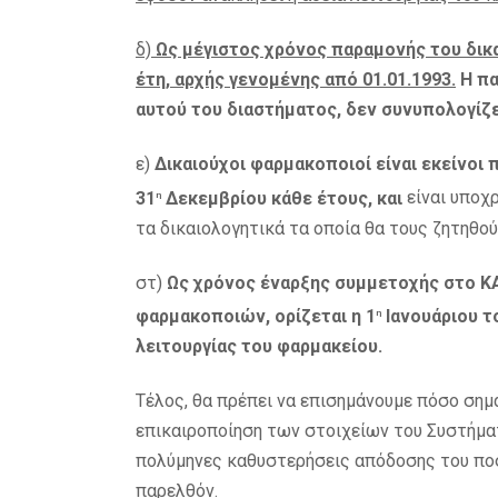
δ)
Ως μέγιστος χρόνος παραμονής του δικ
έτη, αρχής γενομένης από 01.01.1993.
Η πα
αυτού του διαστήματος, δεν συνυπολογίζ
ε)
Δικαιούχοι φαρμακοποιοί είναι εκείνοι
31
Δεκεμβρίου κάθε έτους, και
είναι υποχ
η
τα δικαιολογητικά τα οποία θα τους ζητηθού
στ)
Ως χρόνος έναρξης συμμετοχής στο 
φαρμακοποιών, ορίζεται η 1
Ιανουάριου τ
η
λειτουργίας του φαρμακείου.
Τέλος, θα πρέπει να επισημάνουμε πόσο σημ
επικαιροποίηση των στοιχείων του Συστήμ
πολύμηνες καθυστερήσεις απόδοσης του πο
παρελθόν.