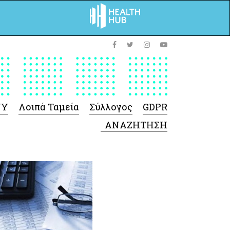
ΥΥ
Λοιπά Ταμεία
Σύλλογος
GDPR
 Φαρμάκων
 Ιατροτεχνολογικών
Προϊόντων
-Γενικές πληροφορίες
Σύμβαση Ακουστικών/
Ορθοπεδικά/ Αναπνευστικές
συσκευές