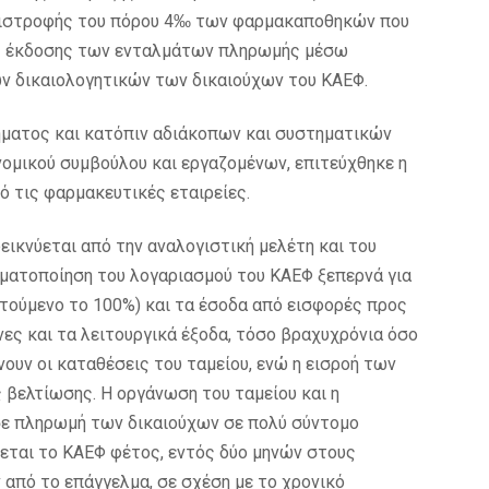
 επιστροφής του πόρου 4‰ των φαρμακαποθηκών που
σης έκδοσης των ενταλμάτων πληρωμής μέσω
ν δικαιολογητικών των δικαιούχων του ΚΑΕΦ.
ήματος και κατόπιν αδιάκοπων και συστηματικών
 νομικού συμβούλου και εργαζομένων, επιτεύχθηκε η
 τις φαρμακευτικές εταιρείες.
εικνύεται από την αναλογιστική μελέτη και του
εματοποίηση του λογαριασμού του ΚΑΕΦ ξεπερνά για
ιτούμενο το 100%) και τα έσοδα από εισφορές προς
νες και τα λειτουργικά έξοδα, τόσο βραχυχρόνια όσο
ουν οι καταθέσεις του ταμείου, ενώ η εισροή των
 βελτίωσης. Η οργάνωση του ταμείου και η
σε πληρωμή των δικαιούχων σε πολύ σύντομο
εται το ΚΑΕΦ φέτος, εντός δύο μηνών στους
από το επάγγελμα, σε σχέση με το χρονικό