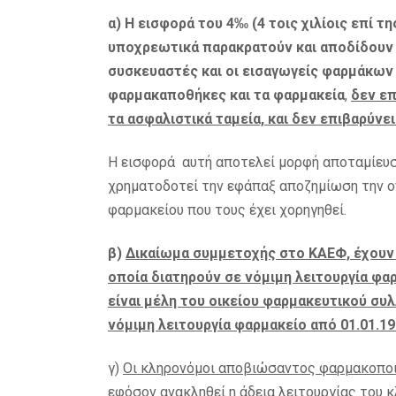
α)
Η εισφορά του 4‰
(4 τοις χιλίοις επί 
υποχρεωτικά παρακρατούν και αποδίδουν ω
συσκευαστές και οι εισαγωγείς φαρμάκων 
φαρμακαποθήκες και τα φαρμακεία
,
δεν επ
τα ασφαλιστικά ταμεία, και δεν επιβαρύνε
Η εισφορά αυτή αποτελεί μορφή αποταμίευσ
χρηματοδοτεί την εφάπαξ αποζημίωση την οπ
φαρμακείου που τους έχει χορηγηθεί.
β)
Δικαίωμα συμμετοχής στο ΚΑΕΦ, έχουν
οποία διατηρούν σε νόμιμη λειτουργία φαρ
είναι μέλη του οικείου φαρμακευτικού συλ
νόμιμη λειτουργία φαρμακείο από 01.01.1
γ)
Οι κληρονόμοι αποβιώσαντος φαρμακοποι
εφόσον ανακληθεί η άδεια λειτουργίας του 