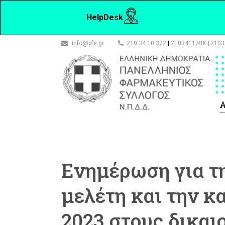
HelpDesk
info@pfs.gr
210 34 10 372
|
2103411788
|
2103
Α
Ενημέρωση για τ
μελέτη και την 
2023 στους δικαι