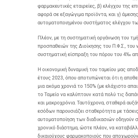
φαρμακευτικές εταιρείες, β) ελέγχου της
αφορά σε εξαγώγιμα προϊόντα, και γ) άμε
αυτοματοποιημένου συστήματος ελέγχου τω
Πλέον, με τη συστηματική οργάνωση του τμ
προσπαθειών της Διοίκησης του Π.Φ.Σ., του
συστηματική είσπραξη του πόρου του 4‰ από
Η οικονομική δυναμική του ταμείου μας αποδ
έτους 2023, όπου αποτυπώνεται ότι η αποθ
μια ακόμα χρονιά το 150% (με ελάχιστο απα
το Ταμείο να καλύπτουν κατά πολύ τις δαπά
και μακροχρόνια. Ταυτόχρονα, σταθερά αυξάν
εσόδων παρουσιάζει σταθερότητα με τάσεις
αυτοματοποίηση των διαδικασιών οδηγούν 
χρονικό διάστημα, ώστε πλέον, να καταβάλλ
δικαιούχους φαρμακοποιούς που αποχωρούν 