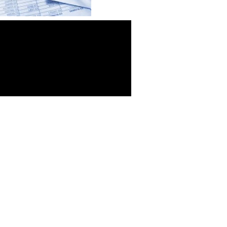
-Σύμβαση Σκευασμάτων Ειδικής
Διατροφής
-Σύμβαση Υγειονομικού Υλικού