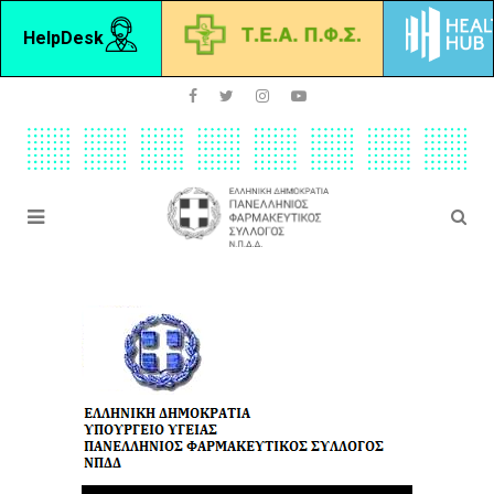
HelpDesk