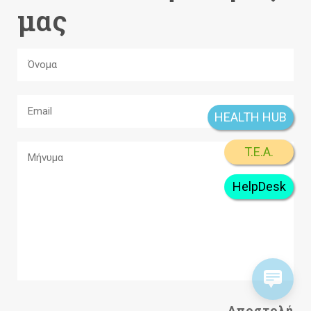
μας
HEALTH HUB
T.E.A.
HelpDesk
A