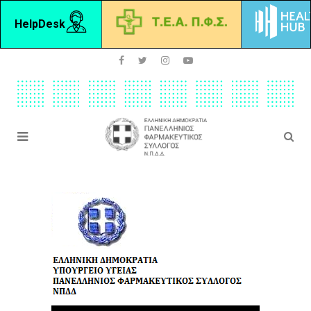
HelpDesk