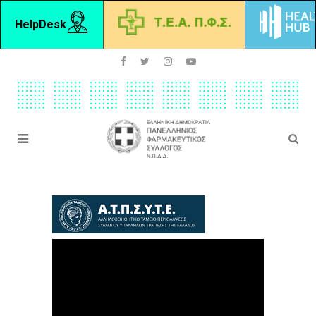
HelpDesk