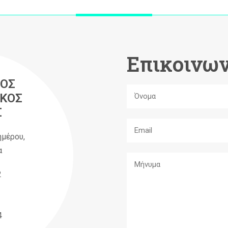
Επικοινων
ΟΣ
ΚΟΣ
Σ
ημέρου,
α
2
4