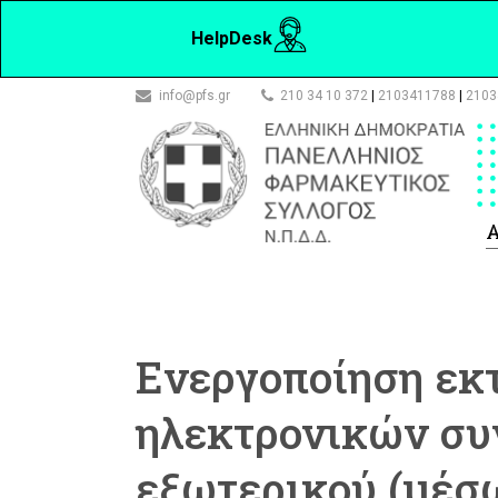
HelpDesk
info@pfs.gr
210 34 10 372
|
2103411788
|
2103
Α
Ενεργοποίηση εκ
ηλεκτρονικών σ
εξωτερικού (μέσ