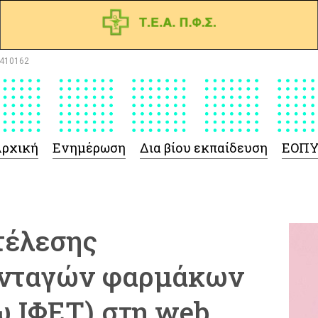
410162
ρχική
Ενημέρωση
Δια βίου εκπαίδευση
ΕΟΠ
τέλεσης
υνταγών φαρμάκων
ω ΙΦΕΤ) στη web