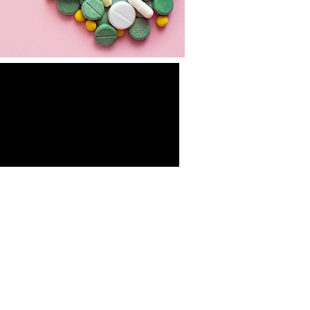
-Σύμβαση Σκευασμάτων Ειδικής
Διατροφής
-Σύμβαση Υγειονομικού Υλικού