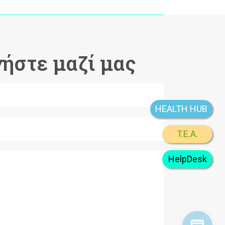
ήστε μαζί μας
HEALTH HUB
T.E.A.
HelpDesk