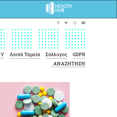
ΥΥ
Λοιπά Ταμεία
Σύλλογος
GDPR
 Φαρμάκων
 Ιατροτεχνολογικών
Προϊόντων
-Γενικές πληροφορίες
Σύμβαση Ακουστικών/
Ορθοπεδικά/ Αναπνευστικές
συσκευές