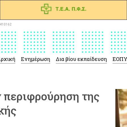
410162
ρχική
Ενημέρωση
Δια βίου εκπαίδευση
ΕΟΠ
ν περιφρούρηση της
κής