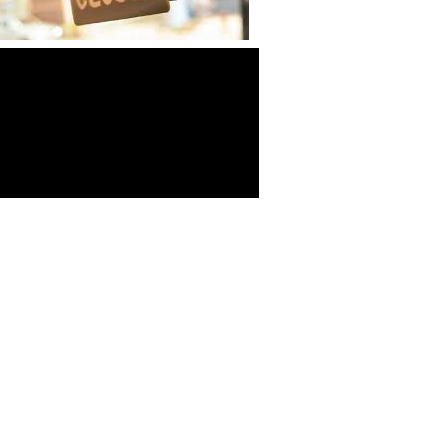
-Σύμβαση Σκευασμάτων Ειδικής
Διατροφής
-Σύμβαση Υγειονομικού Υλικού