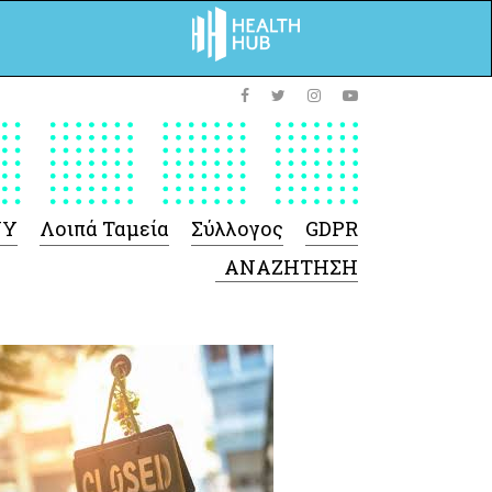
ΥΥ
Λοιπά Ταμεία
Σύλλογος
GDPR
 Φαρμάκων
 Ιατροτεχνολογικών
Προϊόντων
-Γενικές πληροφορίες
Σύμβαση Ακουστικών/
Ορθοπεδικά/ Αναπνευστικές
συσκευές