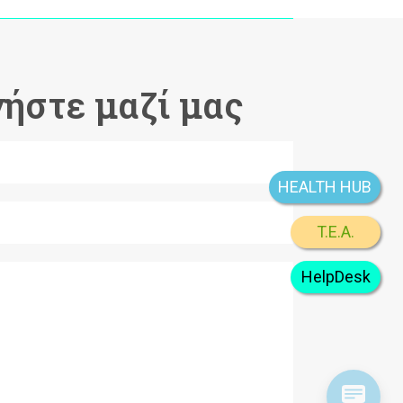
ήστε μαζί μας
HEALTH HUB
T.E.A.
HelpDesk