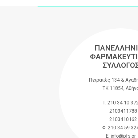
ΠΑΝΕΛΛΗΝΙ
ΦΑΡΜΑΚΕΥΤΙ
ΣΥΛΛΟΓΟ
Πειραιώς 134 & Αγαθ
ΤΚ 11854, Αθήν
Τ: 210 34 10 37
2103411788
2103410162
Φ: 210 34 59 32
Ε: info@pfs.gr