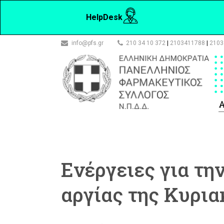
HelpDesk
info@pfs.gr
210 34 10 372
|
2103411788
|
2103
Α
Ενέργειες για τη
αργίας της Κυρια