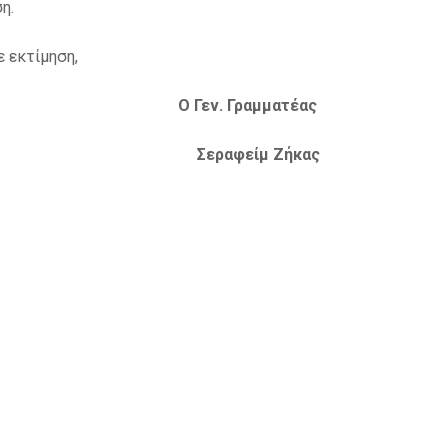
η.
 εκτίμηση,
 Γεν. Γραμματέας
τάς Σεραφείμ Ζήκας