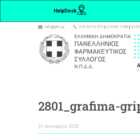
HelpDesk
info@pfs.gr
210 34 10 372
|
2103411788
|
2103
Α
2801_grafima-gri
31 Ιανουαρίου 2020