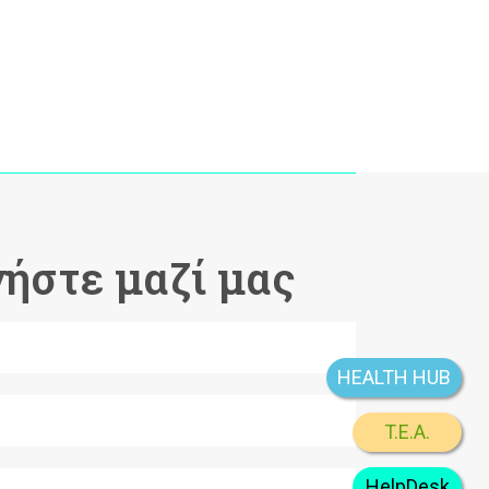
ήστε μαζί μας
HEALTH HUB
T.E.A.
HelpDesk