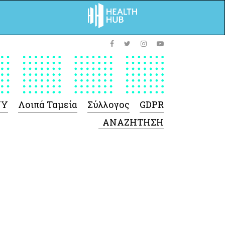
ΥΥ
Λοιπά Ταμεία
Σύλλογος
GDPR
 Φαρμάκων
 Ιατροτεχνολογικών
Προϊόντων
-Γενικές πληροφορίες
Σύμβαση Ακουστικών/
Ορθοπεδικά/ Αναπνευστικές
συσκευές