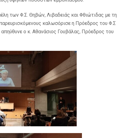
μέλη των Φ.Σ. Θηβών, Λιβαδειάς και Φθιώτιδας με τη
 παρευρισκόμενους καλωσόρισε η Πρόεδρος του Φ.Σ
 απηύθυνε ο κ. Αθανάσιος Γουβάλας, Πρόεδρος του