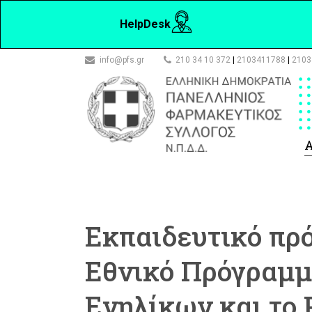
HelpDesk
info@pfs.gr
210 34 10 372
|
2103411788
|
2103
Α
Εκπαιδευτικό πρό
Εθνικό Πρόγραμ
Ενηλίκων και το 