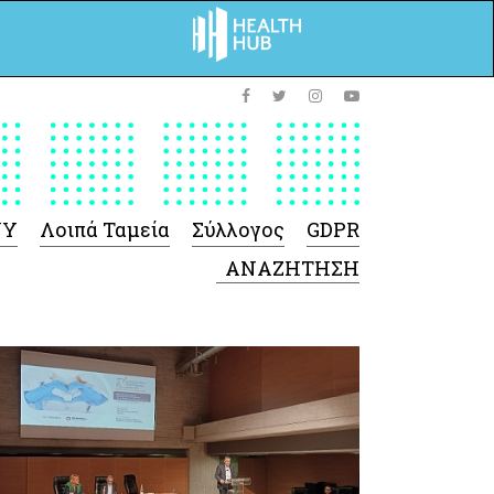
ΥΥ
Λοιπά Ταμεία
Σύλλογος
GDPR
 Φαρμάκων
 Ιατροτεχνολογικών
Προϊόντων
-Γενικές πληροφορίες
Σύμβαση Ακουστικών/
Ορθοπεδικά/ Αναπνευστικές
συσκευές