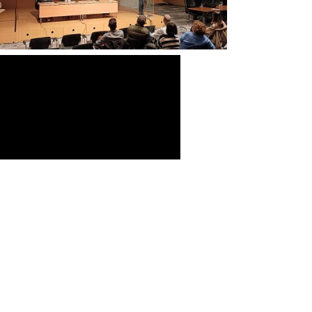
-Σύμβαση Σκευασμάτων Ειδικής
Διατροφής
-Σύμβαση Υγειονομικού Υλικού