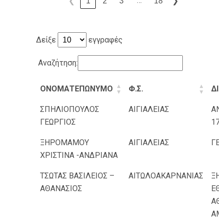
…
1
2
3
18
❮
❯
Δείξε
εγγραφές
Αναζήτηση:
ΟΝΟΜΑΤΕΠΩΝΥΜΟ
Φ.Σ.
Δ
ΣΠΗΛΙΟΠΟΥΛΟΣ
ΑΙΓΙΑΛΕΙΑΣ
Α
ΓΕΩΡΓΙΟΣ
1
ΞΗΡΟΜΑΜΟΥ
ΑΙΓΙΑΛΕΙΑΣ
Γ
ΧΡΙΣΤΙΝΑ -ΑΝΔΡΙΑΝΑ
ΤΣΩΤΑΣ ΒΑΣΙΛΕΙΟΣ –
ΑΙΤΩΛΟΑΚΑΡΝΑΝΙΑΣ
Ξ
ΑΘΑΝΑΣΙΟΣ
Ε
Α
Α