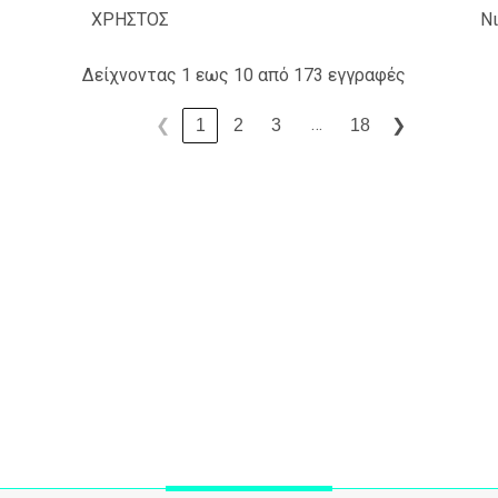
ΧΡΗΣΤΟΣ
Ν
Δείχνοντας 1 εως 10 από 173 εγγραφές
…
1
2
3
18
❮
❯