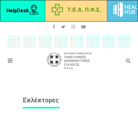
HelpDesk
Εκλέκτορες