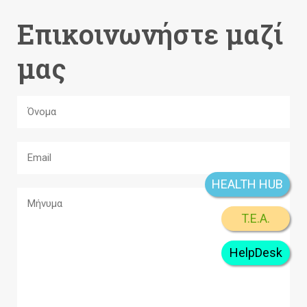
Επικοινωνήστε μαζί
μας
HEALTH HUB
T.E.A.
HelpDesk