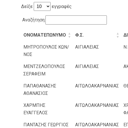
Δείξε
εγγραφές
Αναζήτηση:
ΟΝΟΜΑΤΕΠΩΝΥΜΟ
Φ.Σ.
Δ
ΜΗΤΡΟΠΟΥΛΟΣ ΚΩΝ/
ΑΙΓΙΑΛΕΙΑΣ
Ν
ΝΟΣ
ΜΕΝTZΕΛΟΠΟΥΛΟΣ
ΑΙΓΙΑΛΕΙΑΣ
Α
ΣΕΡΑΦΕΙΜ
ΠΑΠΑΘΑΝΑΣΗΣ
ΑΙΤΩΛΟΑΚΑΡΝΑΝΙΑΣ
Θ
ΑΘΑΝΑΣΙΟΣ
ΧΑΡΜΠΗΣ
ΑΙΤΩΛΟΑΚΑΡΝΑΝΙΑΣ
Χ
ΕΥΑΓΓΕΛΟΣ
Φ
ΠΑΝΤΑΖΗΣ ΓΕΩΡΓΙΟΣ
ΑΙΤΩΛΟΑΚΑΡΝΑΝΙΑΣ
Ε