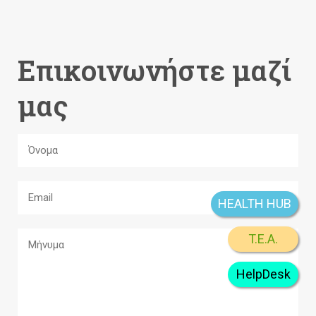
Επικοινωνήστε μαζί
μας
HEALTH HUB
T.E.A.
HelpDesk