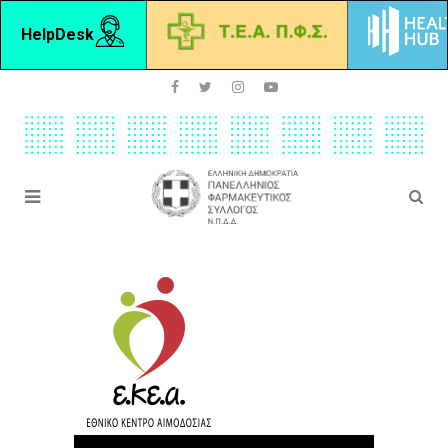
HelpDesk