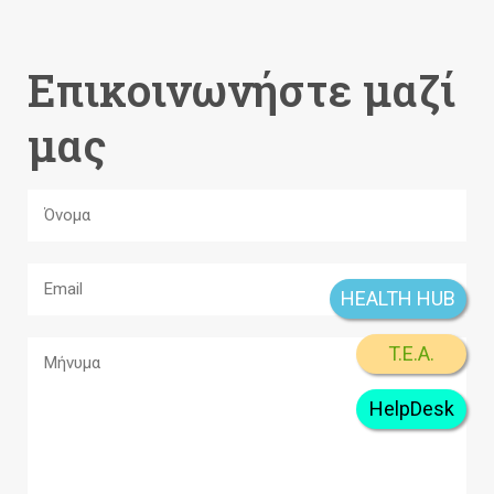
Επικοινωνήστε μαζί
μας
HEALTH HUB
T.E.A.
HelpDesk