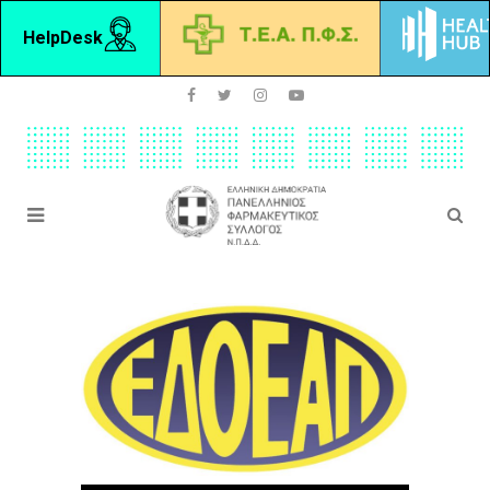
HelpDesk