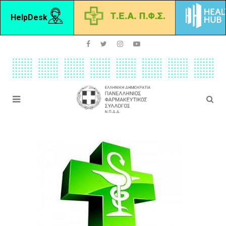
HelpDesk