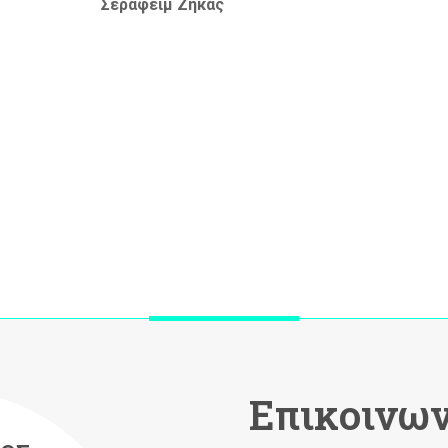
τάς Σεραφείμ Ζήκας
Επικοινων