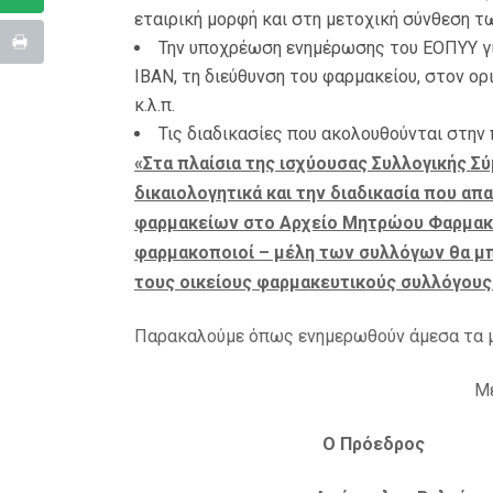
εταιρική μορφή και στη μετοχική σύνθεση τ
Την υποχρέωση ενημέρωσης του ΕΟΠΥΥ γ
ΙΒΑΝ, τη διεύθυνση του φαρμακείου, στον ο
κ.λ.π.
Τις διαδικασίες που ακολουθούνται στη
«Στα πλαίσια της ισχύουσας Συλλογικής 
δικαιολογητικά και την διαδικασία που απ
φαρμακείων στο Αρχείο Μητρώου Φαρμακεί
φαρμακοποιοί – μέλη των συλλόγων θα μ
τους οικείους φαρμακευτικούς συλλόγους 
Παρακαλούμε όπως ενημερωθούν άμεσα τα μ
Με
Ο Πρόεδρος 