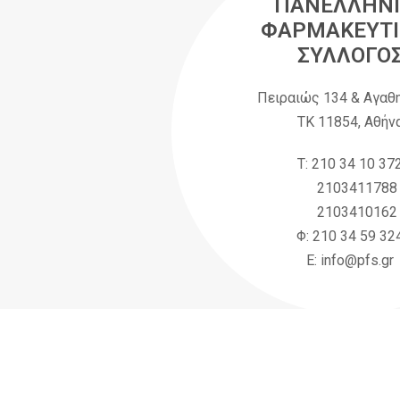
ΠΑΝΕΛΛΗΝΙ
ΦΑΡΜΑΚΕΥΤΙ
ΣΥΛΛΟΓΟ
Πειραιώς 134 & Αγαθ
ΤΚ 11854, Αθήν
Τ: 210 34 10 37
2103411788
2103410162
Φ: 210 34 59 32
Ε: info@pfs.gr