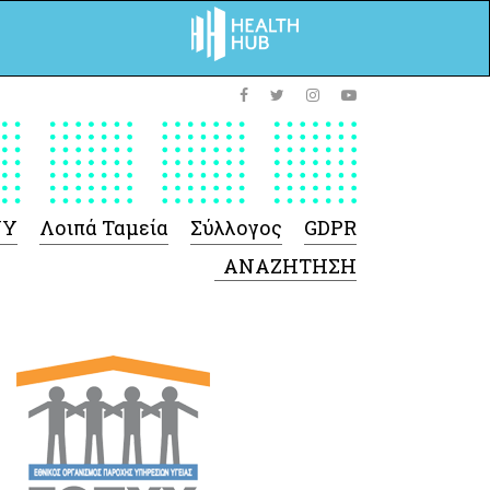
ΥΥ
Λοιπά Ταμεία
Σύλλογος
GDPR
 Φαρμάκων
 Ιατροτεχνολογικών
Προϊόντων
-Γενικές πληροφορίες
Σύμβαση Ακουστικών/
Ορθοπεδικά/ Αναπνευστικές
συσκευές