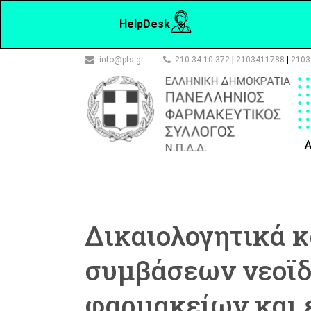
HelpDesk
info@pfs.gr
210 34 10 372
|
2103411788
|
2103
Α
Δικαιολογητικά κ
συμβάσεων νεοϊ
φαρμακείων και 