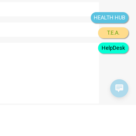
HEALTH HUB
T.E.A.
HelpDesk