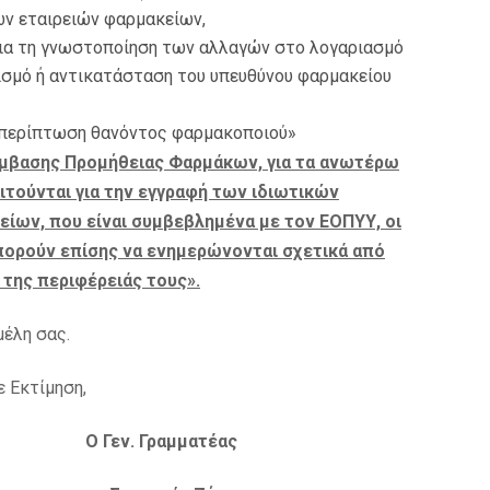
ων εταιρειών φαρμακείων,
ια τη γνωστοποίηση των αλλαγών στο λογαριασμό
ρισμό ή αντικατάσταση του υπευθύνου φαρμακείου
ν περίπτωση θανόντος φαρμακοποιού»
Σύμβασης Προμήθειας Φαρμάκων, για τα ανωτέρω
αιτούνται για την εγγραφή των ιδιωτικών
ων, που είναι συμβεβλημένα με τον ΕΟΠΥΥ, οι
πορούν επίσης να ενημερώνονται σχετικά από
της περιφέρειάς τους».
έλη σας.
 Εκτίμηση,
Ο Γεν. Γραμματέας