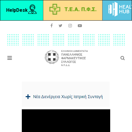
HelpDesk