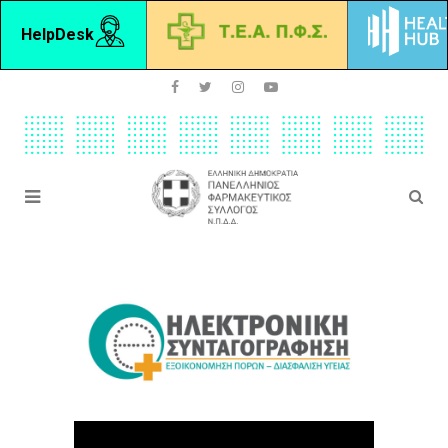
HelpDesk