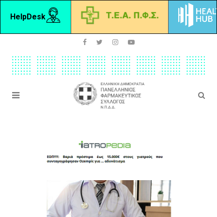
HelpDesk